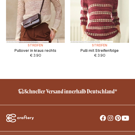
STREIFEN
STREIFEN
Pullover in kraus rechts
Pulli mit Streifenfolge
€
3.90
€
3.90
Sheep Friendly – No Mulesing