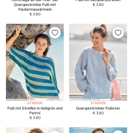
Quergestrickte Pulli mit
€
3.90
Fledermausärmeln
€
3.90
STREIFEN
STREIFEN
Pulli mit Streifen in Hellgrün und
Quergestrickter Pullover
Petrol
€
3.90
€
3.90