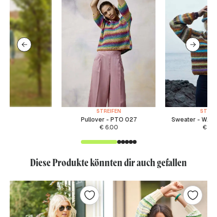
STREIFEN
STREI
Pullover - PTO 027
Sweater - WAD 
€
6.00
€
5.
Diese Produkte könnten dir auch gefallen