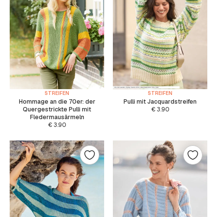
STREIFEN
STREIFEN
Hommage an die 70er: der
Pulli mit Jacquardstreifen
Quergestrickte Pulli mit
€
3.90
Fledermausärmeln
€
3.90