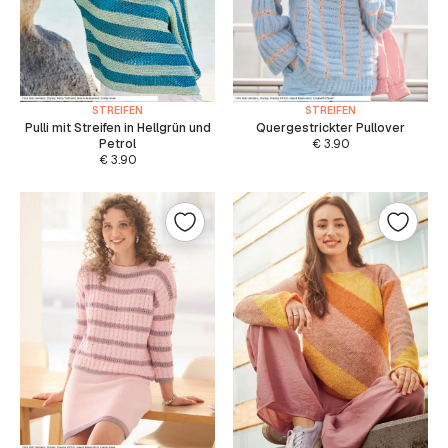
STREIFEN
STREIFEN
Pulli mit Streifen in Hellgrün und
Quergestrickter Pullover
Petrol
€
3.90
€
3.90