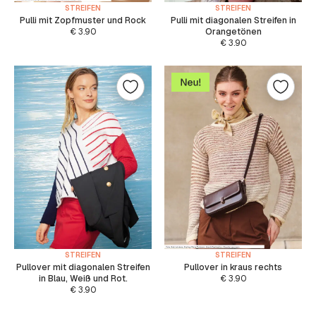
STREIFEN
STREIFEN
Pulli mit Zopfmuster und Rock
Pulli mit diagonalen Streifen in
€
3.90
Orangetönen
€
3.90
STREIFEN
STREIFEN
Pullover mit diagonalen Streifen
Pullover in kraus rechts
in Blau, Weiß und Rot.
€
3.90
€
3.90