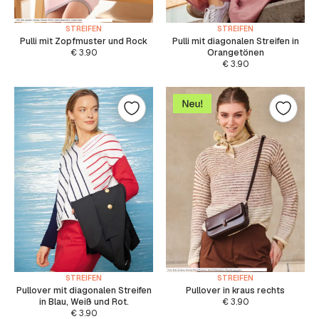
STREIFEN
STREIFEN
Pulli mit Zopfmuster und Rock
Pulli mit diagonalen Streifen in
€
3.90
Orangetönen
€
3.90
STREIFEN
STREIFEN
Pullover mit diagonalen Streifen
Pullover in kraus rechts
in Blau, Weiß und Rot.
€
3.90
€
3.90