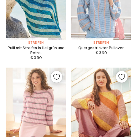
STREIFEN
STREIFEN
Pulli mit Streifen in Hellgrün und
Quergestrickter Pullover
Petrol
€
3.90
€
3.90