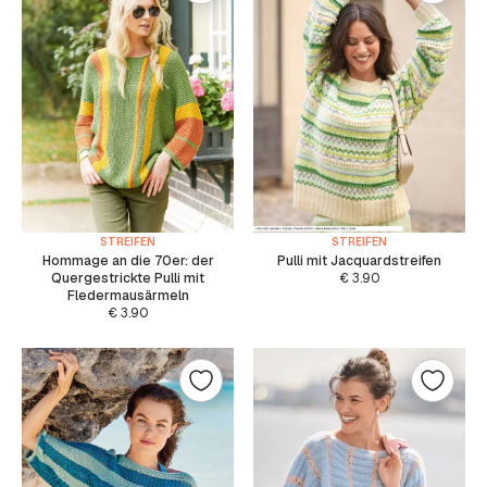
STREIFEN
STREIFEN
Hommage an die 70er: der
Pulli mit Jacquardstreifen
Quergestrickte Pulli mit
€
3.90
Fledermausärmeln
€
3.90