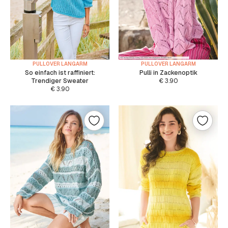
PULLOVER LANGARM
PULLOVER LANGARM
So einfach ist raffiniert:
Pulli in Zackenoptik
Trendiger Sweater
€
3.90
€
3.90