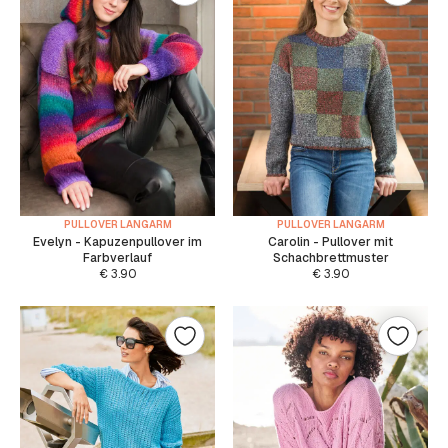
PULLOVER LANGARM
PULLOVER LANGARM
Evelyn - Kapuzenpullover im
Carolin - Pullover mit
Farbverlauf
Schachbrettmuster
€
3.90
€
3.90