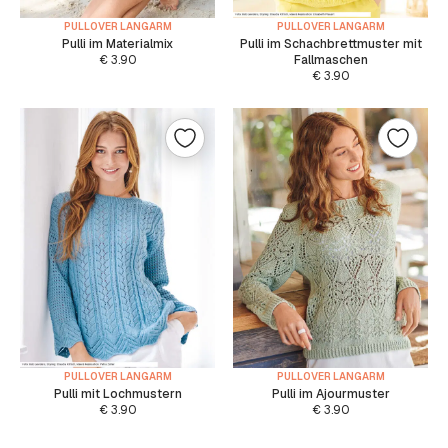
PULLOVER LANGARM
PULLOVER LANGARM
Pulli im Materialmix
Pulli im Schachbrettmuster mit
€
3.90
Fallmaschen
€
3.90
PULLOVER LANGARM
PULLOVER LANGARM
Pulli mit Lochmustern
Pulli im Ajourmuster
€
3.90
€
3.90