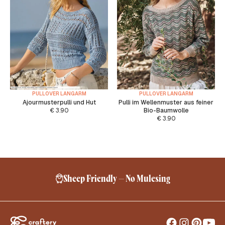
PULLOVER LANGARM
PULLOVER LANGARM
Ajourmusterpulli und Hut
Pulli im Wellenmuster aus feiner
€
3.90
Bio-Baumwolle
€
3.90
Sheep Friendly – No Mulesing