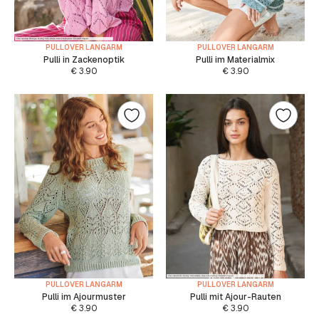
PULLOVER LANGARM
PULLOVER LANGARM
Pulli in Zackenoptik
Pulli im Materialmix
€
3.90
€
3.90
PULLOVER LANGARM
PULLOVER LANGARM
Pulli im Ajourmuster
Pulli mit Ajour-Rauten
€
3.90
€
3.90