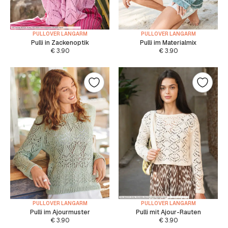
PULLOVER LANGARM
PULLOVER LANGARM
Pulli in Zackenoptik
Pulli im Materialmix
€
3.90
€
3.90
PULLOVER LANGARM
PULLOVER LANGARM
Pulli im Ajourmuster
Pulli mit Ajour-Rauten
€
3.90
€
3.90