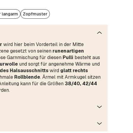
r langarm
Zopfmuster
r
wird hier beim Vorderteil in der Mitte
zene gesetzt von seinen
runenartigen
iöse Garnmischung für diesen
Pulli
besteht aus
urwolle
und sorgt für angenehme Wärme und
des Halsausschnitts
wird
glatt rechts
schmale
Rollblende
. Ärmel mit Armkugel sitzen
 Anleitung kann für die Größen
38/40, 42/44
den.