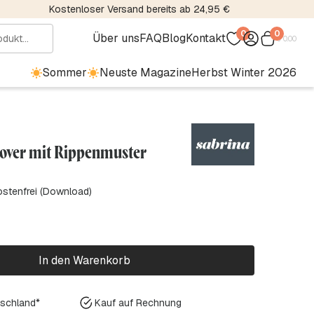
Kostenloser Versand bereits ab 24,95 €
0
0
Über uns
FAQ
Blog
Kontakt
€
0.00
Sommer
Neuste Magazine
Herbst Winter 2026
lover mit Rippenmuster
ostenfrei (Download)
In den Warenkorb
tschland*
Kauf auf Rechnung