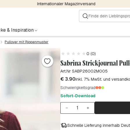
Internationaler Magazinversand
ke & Inspiration
Pullover mit Rippenmuster
0 (0)
Sabrina Strickjournal Pul
Art.Nr SABP26002M005
€
3.90
inkl. 7% MwSt. und versandk
Schwierigkeitsgrad
Sofort-Download
Schnelle Lieferung innerhalb Deu