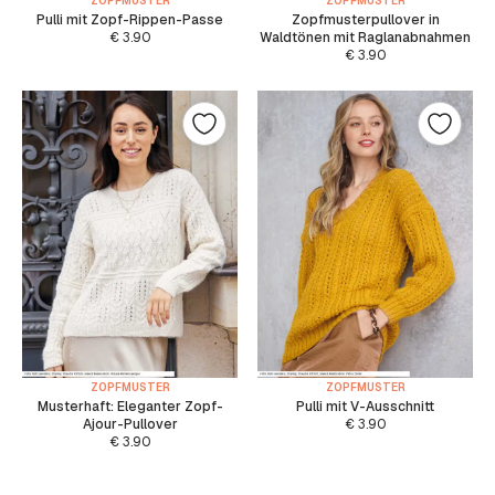
ZOPFMUSTER
ZOPFMUSTER
Pulli mit Zopf-Rippen-Passe
Zopfmusterpullover in
€
3.90
Waldtönen mit Raglanabnahmen
€
3.90
ZOPFMUSTER
ZOPFMUSTER
Musterhaft: Eleganter Zopf-
Pulli mit V-Ausschnitt
Ajour-Pullover
€
3.90
€
3.90