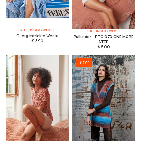
PULLUNDER / WESTE
PULLUNDER / WESTE
Quergestrickte Weste
Pullunder - PTO 070 ONE MORE
€
3.90
STEP
€
5.00
-50%