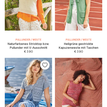
PULLUNDER / WESTE
PULLUNDER / WESTE
Naturfarbenes Stricktop bzw.
Hellgrüne gestrickte
Pullunder mit V-Ausschnitt
Kapuzenweste mit Taschen
€
3.90
€
3.90