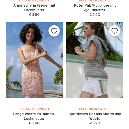
PULLUNDER / WESTE
PULLUNDER / WESTE
Ärmelschal in Flieder mit
Roter Pulli/Pullunder mit
Lochmuster
Ajourmuster
€
3.90
€
3.90
PULLUNDER / WESTE
PULLUNDER / WESTE
Lange Weste im Rauten-
Sportliches Set aus Shorts und
Lochmuster
Weste
€
3.90
€
3.90