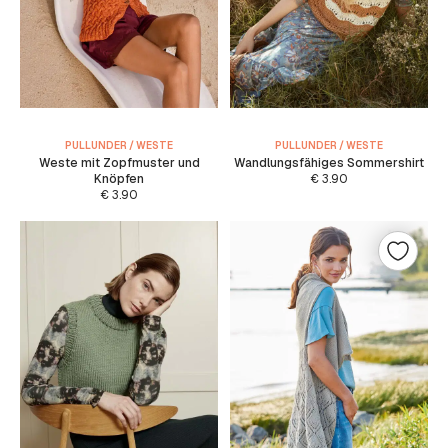
PULLUNDER / WESTE
PULLUNDER / WESTE
Weste mit Zopfmuster und
Wandlungsfähiges Sommershirt
Knöpfen
€
3.90
€
3.90