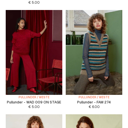
€
5.00
PULLUNDER / WESTE
PULLUNDER / WESTE
Pullunder - WAD 009 ON STAGE
Pullunder - FAM 274
€
5.00
€
6.00