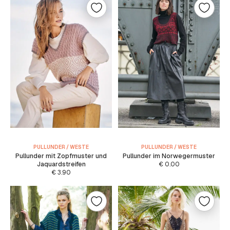
PULLUNDER / WESTE
PULLUNDER / WESTE
Pullunder mit Zopfmuster und
Pullunder im Norwegermuster
Jaquardstreifen
€
0.00
€
3.90