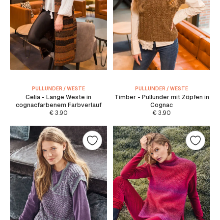
PULLUNDER / WESTE
PULLUNDER / WESTE
Celia - Lange Weste in
Timber - Pullunder mit Zöpfen in
cognacfarbenem Farbverlauf
Cognac
€
3.90
€
3.90