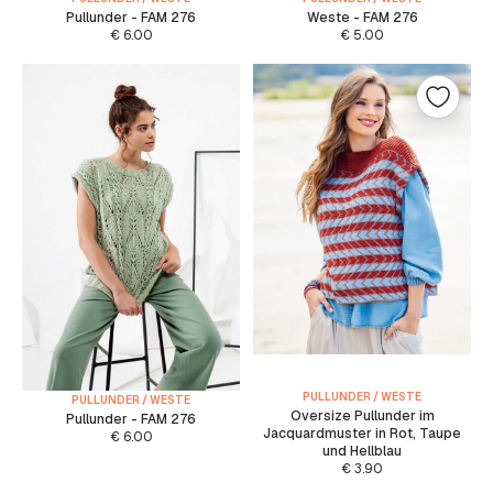
Pullunder - FAM 276
Weste - FAM 276
€
6.00
€
5.00
PULLUNDER / WESTE
PULLUNDER / WESTE
Oversize Pullunder im
Pullunder - FAM 276
Jacquardmuster in Rot, Taupe
€
6.00
und Hellblau
€
3.90