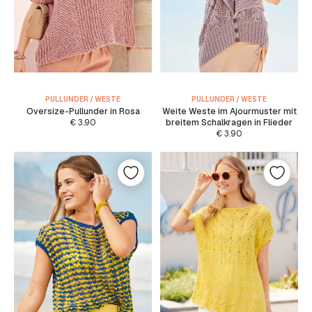
PULLUNDER / WESTE
PULLUNDER / WESTE
Oversize-Pullunder in Rosa
Weite Weste im Ajourmuster mit
€
3.90
breitem Schalkragen in Flieder
€
3.90