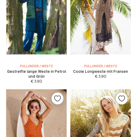
PULLUNDER / WESTE
PULLUNDER / WESTE
Gestreifte lange Weste in Petrol
Coole Longweste mit Fransen
und Grün
€
3.90
€
3.90