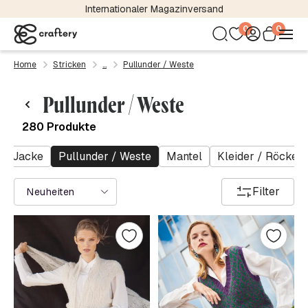
Kostenloser Versand bereits ab 24,95 €
0
0
Home
Stricken
Pullunder / Weste
Pullunder / Weste
280 Produkte
Jacke
Pullunder / Weste
Mantel
Kleider / Röcke
Filter
Neuheiten