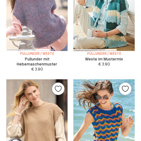
PULLUNDER / WESTE
PULLUNDER / WESTE
Pullunder mit
Weste im Mustermix
Hebemaschenmuster
€
3.90
€
3.90