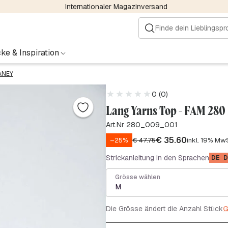
Internationaler Magazinversand
ke & Inspiration
ANEY
0 (0)
Lang Yarns Top - FAM 28
Art.Nr 280_009_001
€
35.60
–25%
€
47.75
inkl. 19% Mw
Strickanleitung in den Sprachen
DE
D
Grösse wählen
M
Die Grösse ändert die Anzahl Stück
G