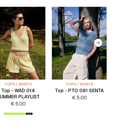
TOPS / SHIRTS
TOPS / SHIRTS
TO
Top - WAD 014
Top - PTO 081 SENTA
Top
UMMER PLAYLIST
€
5.00
€
5.00