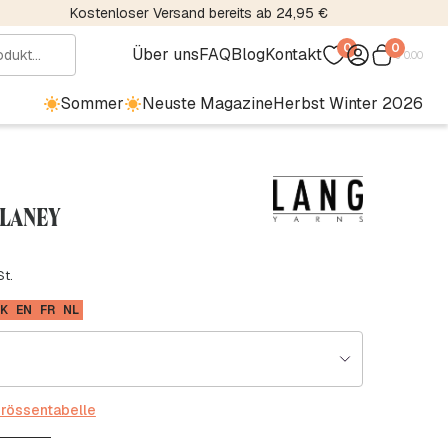
Kostenloser Versand bereits ab 24,95 €
0
0
Über uns
FAQ
Blog
Kontakt
€
0.00
Sommer
Neuste Magazine
Herbst Winter 2026
0 LANEY
St.
K
EN
FR
NL
rössentabelle