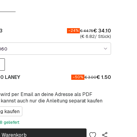
3
€
34.10
–24%
€
44.75
(
€
6.82
/ Stück)
060
80 LANEY
€
1.50
–50%
€
3.00
 wird per Email an deine Adresse als PDF
 kannst auch nur die Anleitung separat kaufen
ng kaufen
 geliefert
n Warenkorb