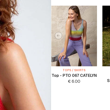
TOPS / SHIRTS
Top - PTO 067 CATELYN
S
€
6.00