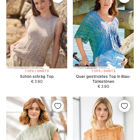
TOPS / SHIRTS
TOPS / SHIRTS
Schön schräg Top
Quer gestricktes Top in Blau-
€
3.90
Türkistönen
€
3.90