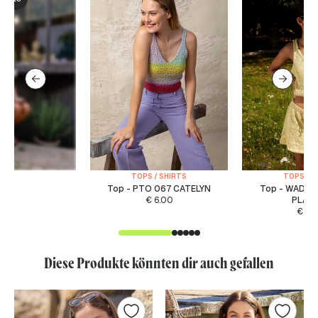
TOPS / SHIRTS
TOPS / S
Top - PTO 067 CATELYN
Top - WAD 0
€
6.00
PLAYL
€
5.
Diese Produkte könnten dir auch gefallen