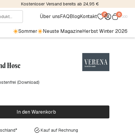
Kostenloser Versand bereits ab 24,95 €
0
0
Über uns
FAQ
Blog
Kontakt
€
0.00
Sommer
Neuste Magazine
Herbst Winter 2026
und Hose
ostenfrei (Download)
In den Warenkorb
tschland*
Kauf auf Rechnung