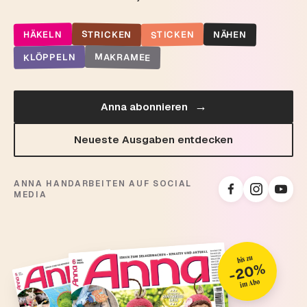
STRICKEN
STICKEN
HÄKELN
NÄHEN
MAKRAMEE
KLÖPPELN
→
Anna abonnieren
Neueste Ausgaben entdecken
ANNA HANDARBEITEN AUF SOCIAL
MEDIA
bis zu
-20%
im Abo