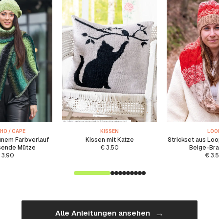
HO / CAPE
KISSEN
LOO
ünem Farbverlauf
Kissen mit Katze
Strickset aus Loo
sende Mütze
€
3.50
Beige-Br
3.90
€
3.
→
Alle Anleitungen ansehen