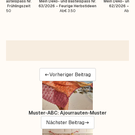
d Bastelspass Nr.
Mein Deko- und Bastelspass Nr.
Mein Deko- und B
nte Frühlingszeit
63/2026 – Feurige Herbstideen
62/2026 – Ha
€
3.50
Ab
€
3.50
Ab
€
3
Vorheriger Beitrag
Muster-ABC: Ajourrauten-Muster
Nächster Beitrag