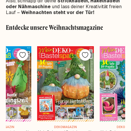
Also, schnapp dir deine
Stricknadeln, Häkelnadeln
oder Nähmaschine
und lass deiner Kreativität freien
Lauf –
Weihnachten steht vor der Tür!
Entdecke unsere Weihnachtsmagazine
MAGAZIN
DEKOMAGAZIN
DEKOMA