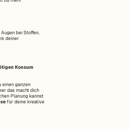
st du mehr
Augen bei Stoffen,
nk deiner
ötigen Konsum
u einen ganzen
aber das macht dich
schen Planung kannst
ise
für deine kreative