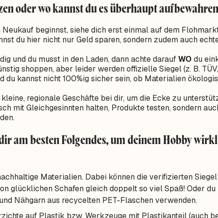
tzen oder wo kannst du es überhaupt aufbewahre
 Neukauf beginnst, siehe dich erst einmal auf dem Flohmark
nnst du hier nicht nur Geld sparen, sondern zudem auch echte
ündig und du musst in den Laden, dann achte darauf
WO
du eink
ünstig shoppen, aber leider werden offizielle Siegel (z. B. TÜ
und du kannst nicht 100%ig sicher sein, ob Materialien ökologis
 kleine, regionale Geschäfte bei dir, um die Ecke zu unterstüt
usch mit Gleichgesinnten halten, Produkte testen, sondern a
den.
dir am besten Folgendes, um deinem Hobby wirkl
chhaltige Materialien. Dabei können die verifizierten Siegel
von glücklichen Schafen gleich doppelt so viel Spaß! Oder du 
 und Nähgarn aus recycelten PET-Flaschen verwenden.
zichte auf Plastik bzw. Werkzeuge mit Plastikanteil (auch b