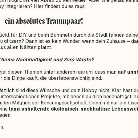
um möglichst viel Abfall zu vermeiden. Aber wie genau kann
y integrieren? Hier findest du es raus!
– ein absolutes Traumpaar!
ückt für DIY und beim Bummeln durch die Stadt fangen deine 
u glitzern? Dann ist es kein Wunder, wenn dein Zuhause – da
us allen Nähten platzt.
Thema Nachhaltigkeit und Zero Waste?
e bei diesen Themen unter anderem darum, dass man
auf unn
r die Dinge kauft, die überlebenswichtig sind.
tzlich sind diese Wünsche und dein Hobby nicht. Klar hast d
unterschiedlichen Projekte, mit denen du dich beschäftigst, 
nden Mitglied der Konsumgesellschaft. Denn mit nur ein bis
eine
lang anhaltende ökologisch-nachhaltige Lebenswe
egen.
n.