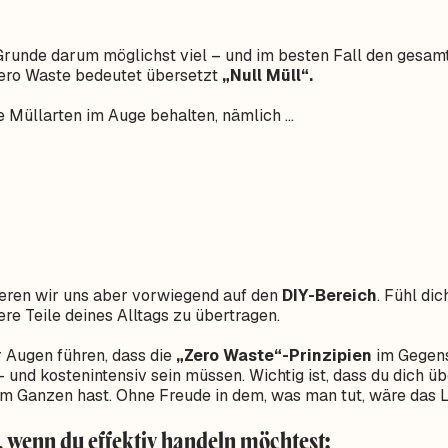
Grunde darum möglichst viel – und im besten Fall den gesam
Zero Waste bedeutet übersetzt
„Null Müll“.
e Müllarten im Auge behalten, nämlich …
ieren wir uns aber vorwiegend auf den
DIY-Bereich
. Fühl di
dere Teile deines Alltags zu übertragen.
r Augen führen, dass die
„Zero Waste“-Prinzipien
im Gegens
- und kostenintensiv sein müssen. Wichtig ist, dass du dich ü
am Ganzen hast. Ohne Freude in dem, was man tut, wäre das 
s, wenn du effektiv handeln möchtest: