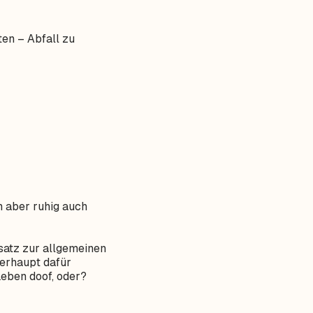
ten – Abfall zu
ch aber ruhig auch
atz zur allgemeinen
berhaupt dafür
Leben doof, oder?