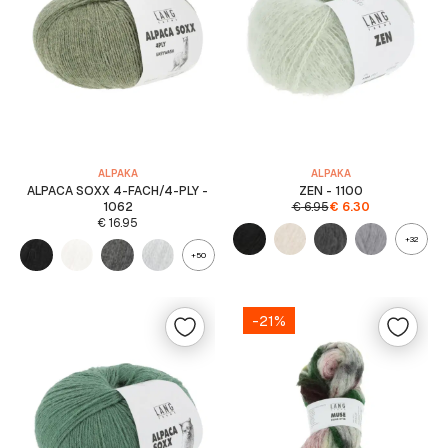
ALPAKA
ALPAKA
ALPACA SOXX 4-FACH/4-PLY -
ZEN - 1100
1062
€
6.95
€
6.30
€
16.95
+32
+50
-21%