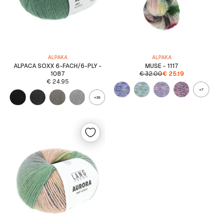
ALPAKA
ALPAKA
ALPACA SOXX 6-FACH/6-PLY -
MUSE - 1117
1087
€
32.00
€
25.19
€
24.95
+7
+39