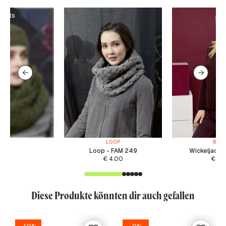
ksets
LOOP
BASI
Loop - FAM 249
Wickeljacke 
€
4.00
€
5.
Diese Produkte könnten dir auch gefallen