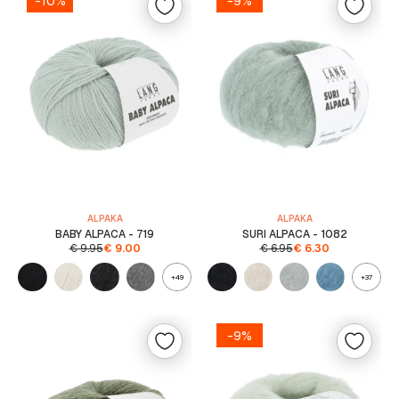
-10%
-9%
ALPAKA
ALPAKA
BABY ALPACA - 719
SURI ALPACA - 1082
€
9.95
€
9.00
€
6.95
€
6.30
+49
+37
-9%