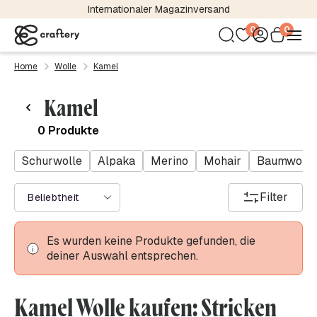
Internationaler Magazinversand
0
0
Home
Wolle
Kamel
Kamel
0 Produkte
Schurwolle
Alpaka
Merino
Mohair
Baumwolle
Filter
Beliebtheit
Es wurden keine Produkte gefunden, die
deiner Auswahl entsprechen.
Kamel Wolle kaufen: Stricken