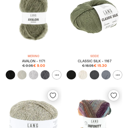
MERINO
SEIDE
AVALON - 1171
CLASSIC SILK - 1167
€
9.95
€
9.00
€
16.95
€
15.30
+24
+24