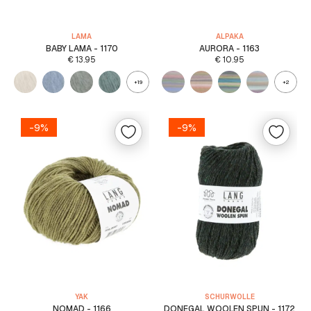
LAMA
ALPAKA
BABY LAMA - 1170
AURORA - 1163
€
13.95
€
10.95
+19
+2
-9%
-9%
YAK
SCHURWOLLE
NOMAD - 1166
DONEGAL WOOLEN SPUN - 1172