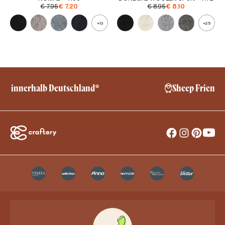
€
7.95
€
7.20
€
8.95
€
8.10
+13
+25
Sheep Friendly – No Mulesing