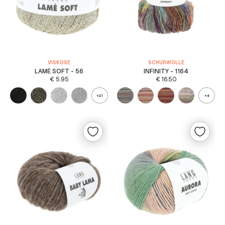
VISKOSE
SCHURWOLLE
LAMÉ SOFT - 56
INFINITY - 1164
€
5.95
€
16.50
+21
+4