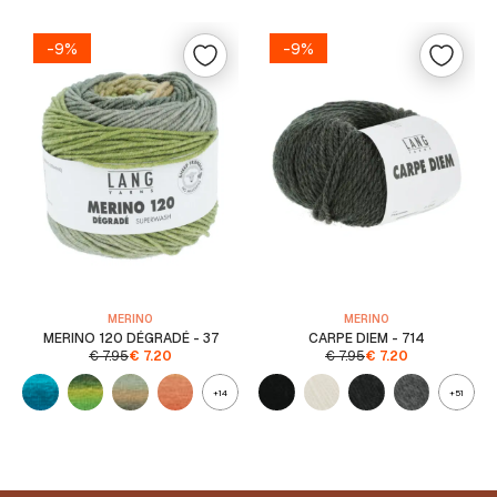
-9%
-9%
MERINO
MERINO
MERINO 120 DÉGRADÉ - 37
CARPE DIEM - 714
€
7.95
€
7.20
€
7.95
€
7.20
+14
+51