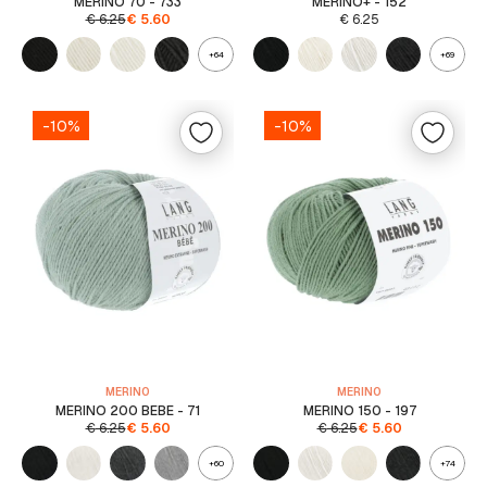
MERINO 70 - 733
MERINO+ - 152
€
6.25
€
5.60
€
6.25
+64
+69
-10%
-10%
MERINO
MERINO
MERINO 200 BEBE - 71
MERINO 150 - 197
€
6.25
€
5.60
€
6.25
€
5.60
+60
+74