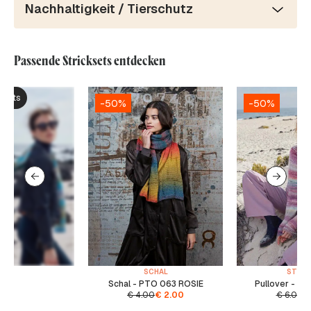
Nachhaltigkeit / Tierschutz
Passende Stricksets entdecken
ksets
-50%
-50%
SCHAL
STREI
Schal - PTO 063 ROSIE
Pullover - P
€
4.00
€
2.00
€
6.00
€