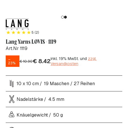
5 (2)
Lang Yarns LOVIS - 1119
Art.Nr 1119
inkl. 19% MwSt. und
zzgl.
–
€
8.42
€
10.90
23%
Versandkosten
10 x 10 cm
19 Maschen / 27 Reihen
Nadelstärke
4.5 mm
Knäuelgewicht
50 g