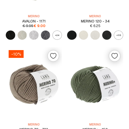
MERINO
MERINO
AVALON - 1171
MERINO 120 - 34
€
9.95
€
9.00
€
6.25
+24
+115
-10%
MERINO
MERINO