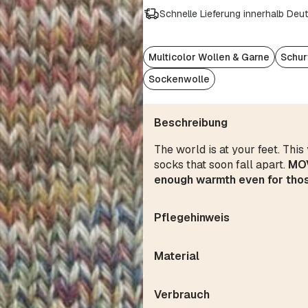
Schnelle Lieferung innerhalb Deu
Multicolor Wollen & Garne
Schur
Sockenwolle
Beschreibung
The world is at your feet. Thi
socks that soon fall apart.
MO
enough warmth even for thos
Pflegehinweis
Material
Verbrauch