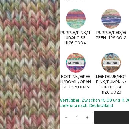
PURPLE/PINK/T
PURPLE/RED/G
URQUOISE
REEN 1126.0012
1126.0004
Ausverkauft
Ausverkauft
HOTPINK/GREE
LIGHTBLUE/HOT
N/ROYAL/ORAN
PINK/PUMPKIN/
GE 1126.0025
TURQUOISE
1126.0023
Verfügbar
, Zwischen 10.08 und 11.08
Lieferung nach: Deutschland