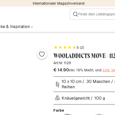
Internationaler Magazinversand
ke & Inspiration
5 (2)
WOOLADDICTS MOVE - 11
Art.Nr 1126
€
14.90
inkl. 19% MwSt. und
zzgl. V
10 x 10 cm
30 Maschen / 
Reihen
Knäuelgewicht
100 g
Farbe