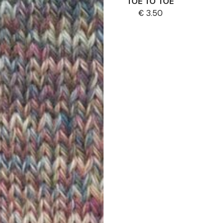
TOE TO TOE
€
3.50