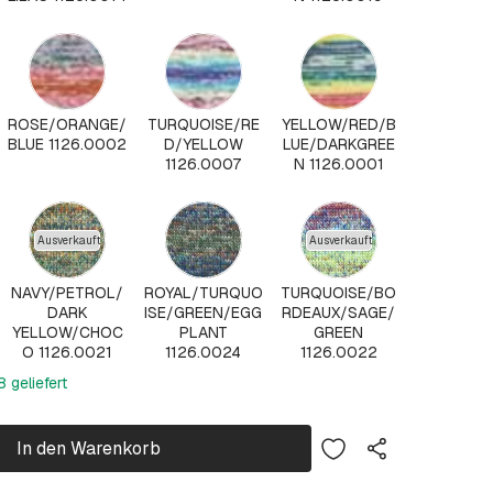
ROSE/ORANGE/
TURQUOISE/RE
YELLOW/RED/B
BLUE 1126.0002
D/YELLOW
LUE/DARKGREE
1126.0007
N 1126.0001
Ausverkauft
Ausverkauft
NAVY/PETROL/
ROYAL/TURQUO
TURQUOISE/BO
DARK
ISE/GREEN/EGG
RDEAUX/SAGE/
YELLOW/CHOC
PLANT
GREEN
O 1126.0021
1126.0024
1126.0022
 geliefert
In den Warenkorb