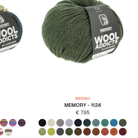
MERINO
5
MEMORY - 1124
€
7.95