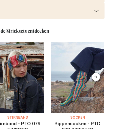
de Stricksets entdecken
STIRNBAND
SOCKEN
irnband - PTO 079
Rippensocken - PTO
Scrunc