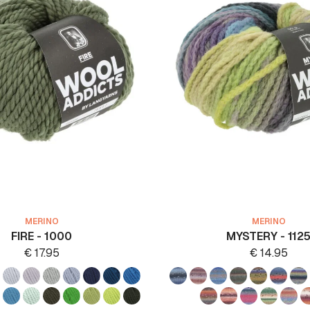
MERINO
MERINO
FIRE - 1000
MYSTERY - 112
€
17.95
€
14.95