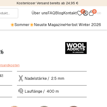
Kostenloser Versand bereits ab 24,95 €
0
0
Über uns
FAQ
Blog
Kontakt
€
0.00
Sommer
Neuste Magazine
Herbst Winter 2026
26
ersandkosten
41
Nadelstärke
2.5 mm
Lauflänge
400 m