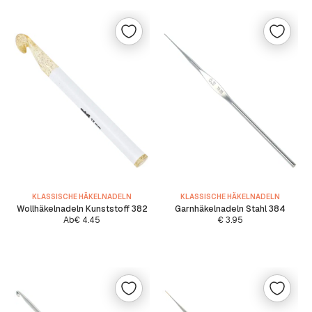
KLASSISCHE HÄKELNADELN
KLASSISCHE HÄKELNADELN
Wollhäkelnadeln Kunststoff 382
Garnhäkelnadeln Stahl 384
Ab
€
4.45
€
3.95