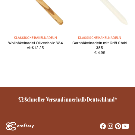
KLASSISCHE HÄKELNADELN
KLASSISCHE HÄKELNADELN
Wollhäkelnadel Olivenholz 324
Garnhäkelnadeln mit Griff Stahl
Ab
€
12.25
385
€
4.95
Schneller Versand innerhalb Deutschland*