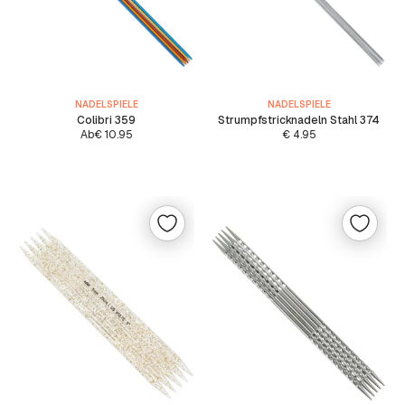
NADELSPIELE
NADELSPIELE
Colibri 359
Strumpfstricknadeln Stahl 374
Ab
€
10.95
€
4.95