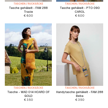
TASCHEN / RUCKSÄCKE
TASCHEN / RUCKSÄCKE
Tasche gehäkelt - FAM 288
Tasche gehäkelt - PTO 090
Tracie
CAROL
€
6.00
€
6.00
TASCHEN / RUCKSÄCKE
TASCHEN / RUCKSÄCKE
Tasche - WAD 014 HOARD OF
Handytasche gehäkelt - FAM 288
GOLD
Beba
€
3.50
€
3.50