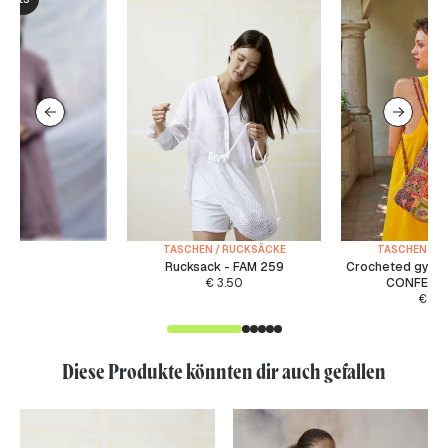
TASCHEN / RUCKSÄCKE
TASCHEN / R
Rucksack - FAM 259
Crocheted gym 
€
3.50
CONFETTI
€
4.
Diese Produkte könnten dir auch gefallen