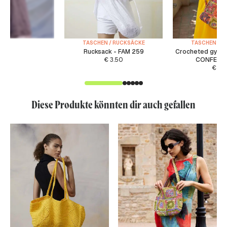
TASCHEN / RUCKSÄCKE
TASCHEN / R
Rucksack - FAM 259
Crocheted gym 
€
3.50
CONFETTI
€
4.
Diese Produkte könnten dir auch gefallen