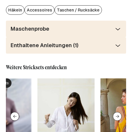
Häkeln
Accessoires
Taschen / Rucksäcke
Maschenprobe
Enthaltene Anleitungen (1)
Weitere Stricksets entdecken
ksets