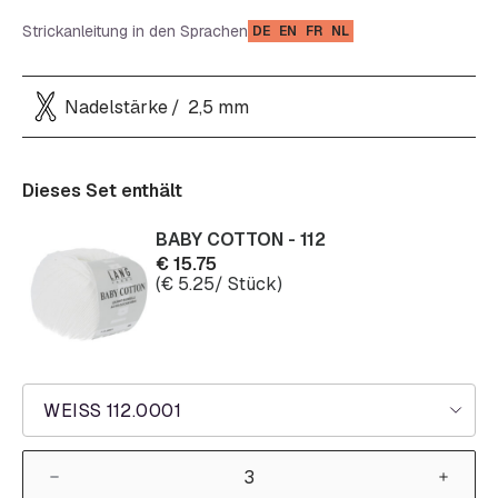
Strickanleitung in den Sprachen
DE
EN
FR
NL
Nadelstärke
2,5 mm
Dieses Set enthält
BABY COTTON - 112
€
15.75
(
€
5.25
/ Stück)
WEISS 112.0001