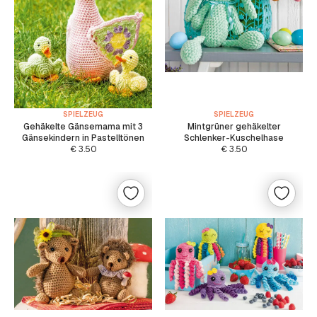
SPIELZEUG
SPIELZEUG
Gehäkelte Gänsemama mit 3
Mintgrüner gehäkelter
Gänsekindern in Pastelltönen
Schlenker-Kuschelhase
€
3.50
€
3.50