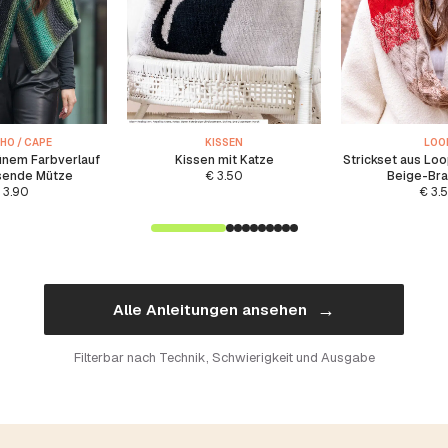
HO / CAPE
KISSEN
LOO
ünem Farbverlauf
Kissen mit Katze
Strickset aus Loo
sende Mütze
€
3.50
Beige-Br
3.90
€
3.
→
Alle Anleitungen ansehen
Filterbar nach Technik, Schwierigkeit und Ausgabe