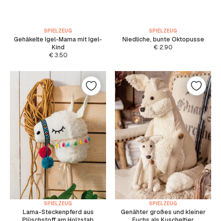
SPIELZEUG
SPIELZEUG
Gehäkelte Igel-Mama mit Igel-
Niedliche, bunte Oktopusse
Kind
€
2.90
€
3.50
SPIELZEUG
SPIELZEUG
Lama-Steckenpferd aus
Genähter großes und kleiner
Plüschstoff am Holzstab
Fuchs als Kuscheltier