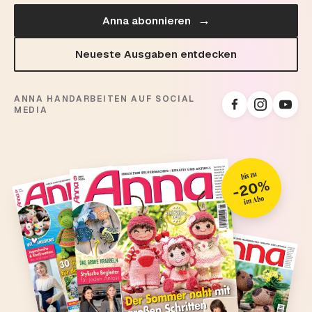
→
Anna abonnieren
Neueste Ausgaben entdecken
ANNA HANDARBEITEN AUF SOCIAL
MEDIA
bis zu
-20%
im Abo