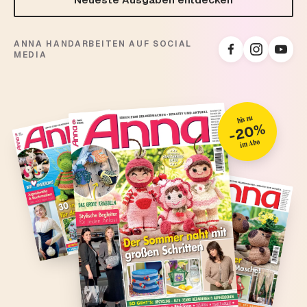
ANNA HANDARBEITEN AUF SOCIAL
MEDIA
bis zu
-20%
im Abo