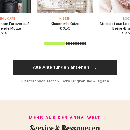
HO / CAPE
KISSEN
LOO
ünem Farbverlauf
Kissen mit Katze
Strickset aus Loo
sende Mütze
€
3.50
Beige-Br
3.90
€
3.
→
Alle Anleitungen ansehen
Filterbar nach Technik, Schwierigkeit und Ausgabe
MEHR AUS DER ANNA-WELT
Service & Ressourcen