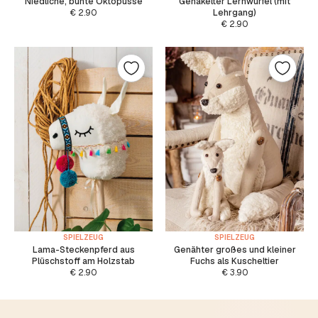
Niedliche, bunte Oktopusse
Gehäkelter Lernwürfel (mit
€
2.90
Lehrgang)
€
2.90
SPIELZEUG
SPIELZEUG
Lama-Steckenpferd aus
Genähter großes und kleiner
Plüschstoff am Holzstab
Fuchs als Kuscheltier
€
2.90
€
3.90