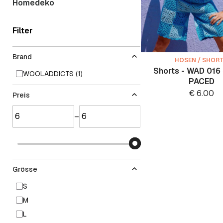
Homedeko
Filter
Brand
HOSEN / SHOR
Shorts - WAD 01
WOOLADDICTS (1)
PACED
€
6.00
Preis
–
Grösse
S
M
L