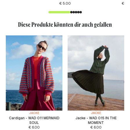
€
5.00
€
6.
Diese Produkte könnten dir auch gefallen
JACKE
JACKE
Cardigan - WAD 011 MERMAID
Jacke - WAD 015 IN THE
SOUL
MOMENT
€
6.00
€
6.00