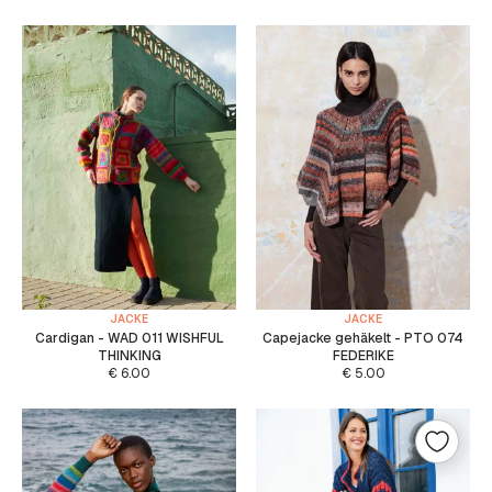
JACKE
JACKE
Cardigan - WAD 011 WISHFUL
Capejacke gehäkelt - PTO 074
THINKING
FEDERIKE
€
6.00
€
5.00