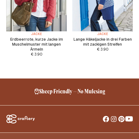
JACKE
JACKE
Erdbeerrote, kurze Jacke im
Lange Häkeljacke in drei Farben
Muschelmuster mit langen
mit zackigen Streifen
Ärmeln
€
3.90
€
3.90
Sheep Friendly – No Mulesing