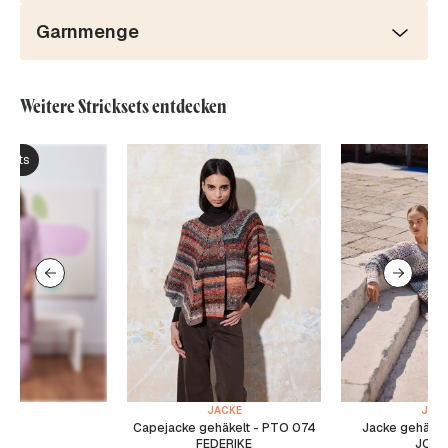
Garnmenge
Weitere Stricksets entdecken
ksets
JACKE
JAC
Capejacke gehäkelt - PTO 074
Jacke gehäkel
FEDERIKE
JORD