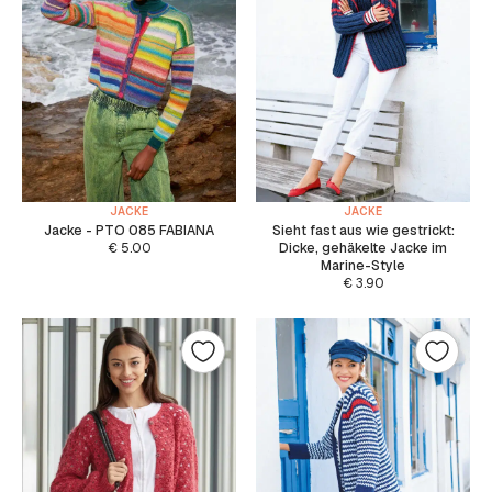
JACKE
JACKE
Jacke - PTO 085 FABIANA
Sieht fast aus wie gestrickt:
€
5.00
Dicke, gehäkelte Jacke im
Marine-Style
€
3.90