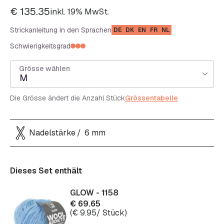
€
135.35
inkl. 19% MwSt.
Strickanleitung in den Sprachen
DE
DK
EN
FR
NL
Schwierigkeitsgrad
Grösse wählen
M
Die Grösse ändert die Anzahl Stück
Grössentabelle
Nadelstärke
6 mm
Dieses Set enthält
GLOW - 1158
€
69.65
(
€
9.95
/ Stück)