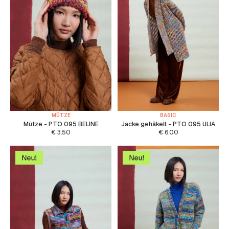
MÜTZE
BASIC
Mütze - PTO 095 BELINE
Jacke gehäkelt - PTO 095 ULIA
€
3.50
€
6.00