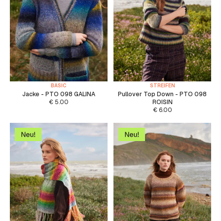
BASIC
STREIFEN
Jacke - PTO 098 GALINA
Pullover Top Down - PTO 098
€
5.00
ROISIN
€
6.00