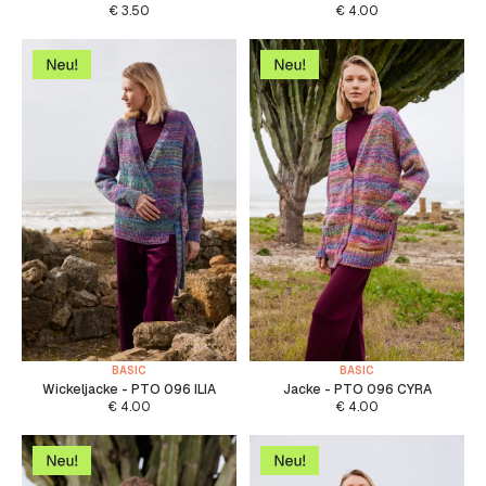
€
3.50
€
4.00
BASIC
BASIC
Wickeljacke - PTO 096 ILIA
Jacke - PTO 096 CYRA
€
4.00
€
4.00