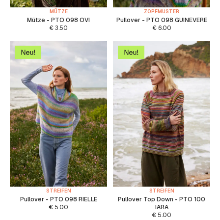
MÜTZE
ZOPFMUSTER
Mütze - PTO 098 OVI
Pullover - PTO 098 GUINEVERE
€
3.50
€
6.00
STREIFEN
STREIFEN
Pullover - PTO 098 RIELLE
Pullover Top Down - PTO 100
€
5.00
IARA
€
5.00