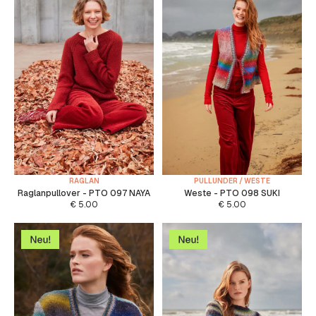
RAGLAN
PULLUNDER / WESTE
Raglanpullover - PTO 097 NAYA
Weste - PTO 098 SUKI
€
5.00
€
5.00