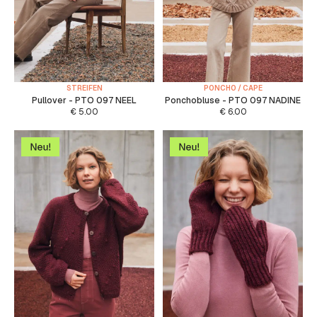
STREIFEN
PONCHO / CAPE
Pullover - PTO 097 NEEL
Ponchobluse - PTO 097 NADINE
€
5.00
€
6.00