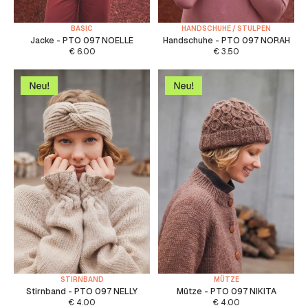
BASIC
HANDSCHUHE / STULPEN
Jacke - PTO 097 NOELLE
Handschuhe - PTO 097 NORAH
€
6.00
€
3.50
STIRNBAND
MÜTZE
Stirnband - PTO 097 NELLY
Mütze - PTO 097 NIKITA
€
4.00
€
4.00