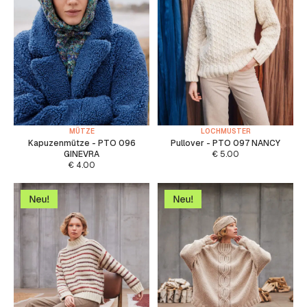
MÜTZE
LOCHMUSTER
Kapuzenmütze - PTO 096
Pullover - PTO 097 NANCY
GINEVRA
€
5.00
€
4.00