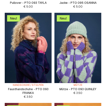
Pullover - PTO 093 TAYLA
Jacke - PTO 095 OSANNA
€
5.00
€
5.00
HANDSCHUHE / STULPEN
MÜTZE
Fausthandschuhe - PTO 093
Mütze - PTO 093 QUINLEY
FRANKA
€
3.50
€
3.50