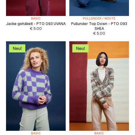
BASIC
PULLUNDER / WESTE
Jacke gehäkelt - PTO 093 UVANA
Pullunder Top Down - PTO 093
€
5.00
SHEA
€
5.00
BASIC
BASIC