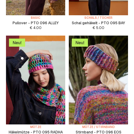
BASIC
SCHALS / TÜCHER
Pullover - PTO 096 ALLEY
Schal gehäkelt - PTO 095 BAY
€
4.00
€
5.00
MÜTZE
MÜTZE / STIRNBAND
Häkelmütze - PTO 095 RADHA
Stirnband - PTO 096 EOS