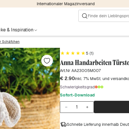
Internationaler Magazinversand
ke & Inspiration
r Schäfchen
5 (1)
Anna Handarbeiten Türst
Art.Nr AA23005M007
€
2.90
inkl. 7% MwSt. und versandk
Schwierigkeitsgrad
Sofort-Download
Schnelle Lieferung innerhalb Deu