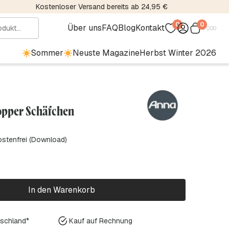
Kostenloser Versand bereits ab 24,95 €
0
0
Über uns
FAQ
Blog
Kontakt
€
0.00
Sommer
Neuste Magazine
Herbst Winter 2026
opper Schäfchen
ostenfrei (Download)
In den Warenkorb
tschland*
Kauf auf Rechnung