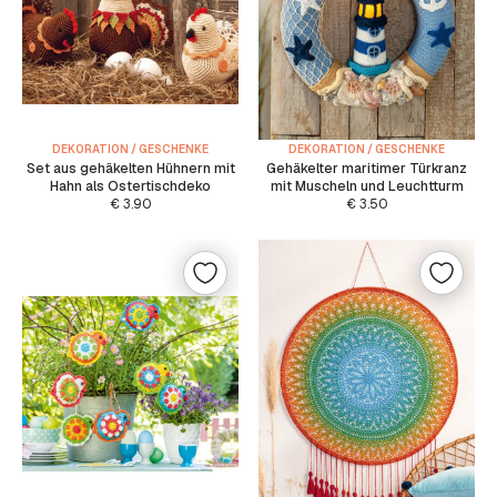
DEKORATION / GESCHENKE
DEKORATION / GESCHENKE
Set aus gehäkelten Hühnern mit
Gehäkelter maritimer Türkranz
Hahn als Ostertischdeko
mit Muscheln und Leuchtturm
€
3.90
€
3.50