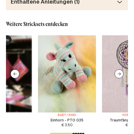
Enthaltene Anleitungen (1)
Weitere Stricksets entdecken
ksets
BABY / KIND
HOMED
Einhorn - PTO 035
Traumfänger
€
3.50
€
3.