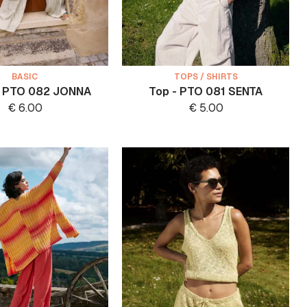
BASIC
TOPS / SHIRTS
- PTO 082 JONNA
Top - PTO 081 SENTA
€
6.00
€
5.00