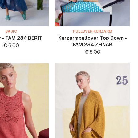
BASIC
PULLOVER KURZARM
r - FAM 284 BERIT
Kurzarmpullover Top Down -
FAM 284 ZEINAB
€
6.00
€
6.00