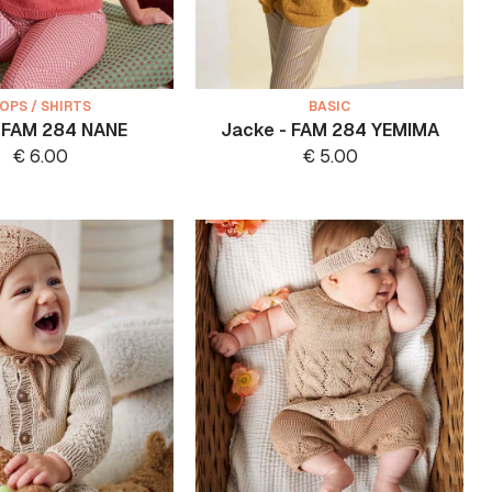
OPS / SHIRTS
BASIC
- FAM 284 NANE
Jacke - FAM 284 YEMIMA
€
6.00
€
5.00