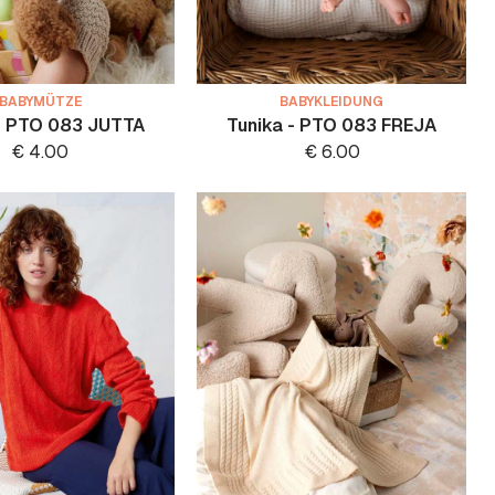
BABYMÜTZE
BABYKLEIDUNG
- PTO 083 JUTTA
Tunika - PTO 083 FREJA
€
4.00
€
6.00