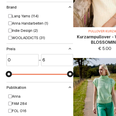
Brand
Lang Yarns (114)
Anna Handarbeiten (1)
Indie Design (2)
PULLOVER KURZ
Kurzarmpullover -
WOOLADDICTS (31)
BLOSSOMI
€
5.00
Preis
–
Publikation
Anna
FAM 284
FOL 016