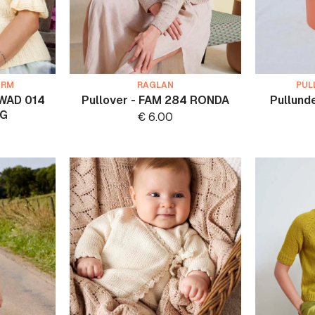
ARM
RAGLAN
PUL
 WAD 014
Pullover - FAM 284 RONDA
Pullund
NG
€
6.00