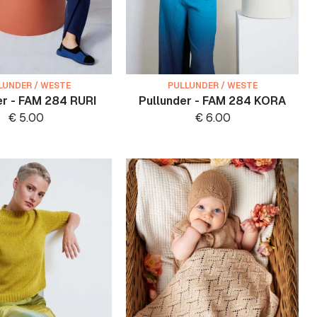
LUNDER / WESTE
PULLUNDER / WESTE
er - FAM 284 RURI
Pullunder - FAM 284 KORA
€
5.00
€
6.00