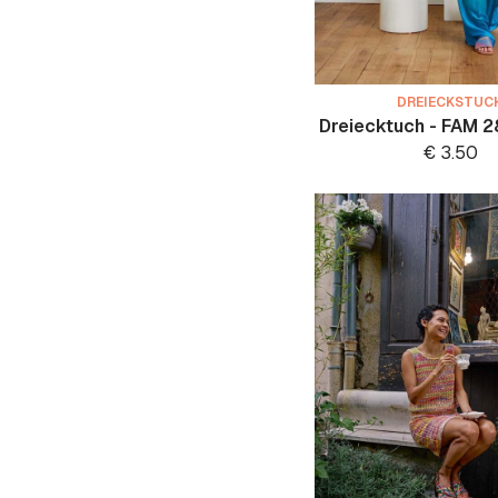
DREIECKSTUC
Dreiecktuch - FAM 
€
3.50