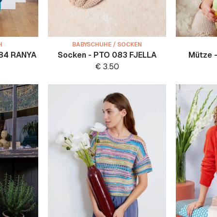
H
BABYSCHUHE / SOCKEN
284 RANYA
Socken - PTO 083 FJELLA
Mütze 
€
3.50