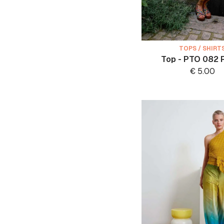
TOPS / SHIRT
Top - PTO 082 
€
5.00