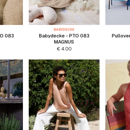
BABYDECKE
TO 083
Babydecke - PTO 083
Pullove
MAGNUS
€
4.00