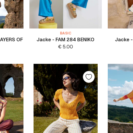
BASIC
LAYERS OF
Jacke - FAM 284 BENIKO
Jacke 
€
5.00