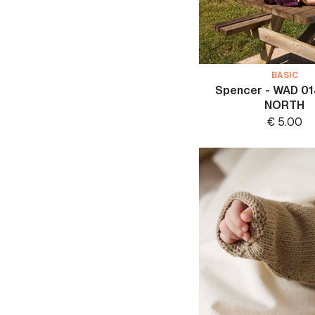
BASIC
Spencer - WAD 0
NORTH
€
5.00