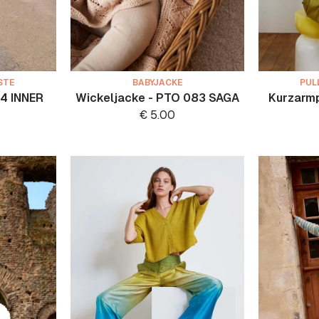
STE
BABYJACKE
PUL
14 INNER
Wickeljacke - PTO 083 SAGA
Kurzarmp
€
5.00