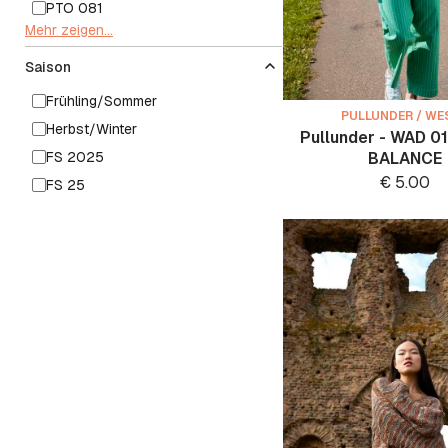
PTO 081
Mehr zeigen...
Saison
Frühling/Sommer
PULLUNDER / WE
Herbst/Winter
Pullunder - WAD 0
FS 2025
BALANCE
€
5.00
FS 25