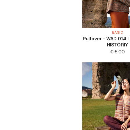
BASIC
Pullover - WAD 014 
HISTORIY
€
5.00