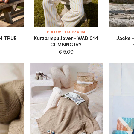
PULLOVER KURZARM
14 TRUE
Kurzarmpullover - WAD 014
Jacke 
CLIMBING IVY
€
5.00