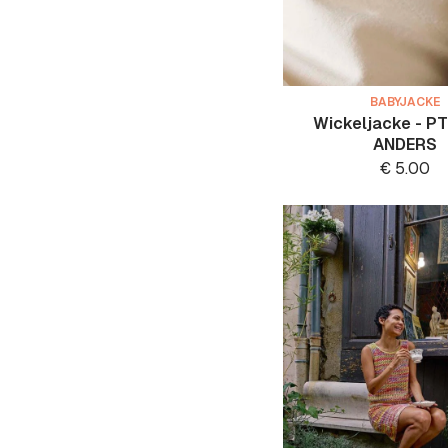
BABYJACKE
Wickeljacke - P
ANDERS
€
5.00