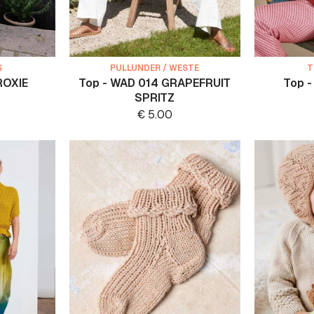
S
PULLUNDER / WESTE
T
ROXIE
Top - WAD 014 GRAPEFRUIT
Top 
SPRITZ
€
5.00