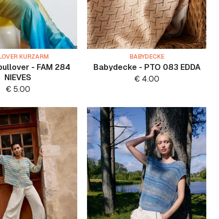
LOVER KURZARM
BABYDECKE
ullover - FAM 284
Babydecke - PTO 083 EDDA
NIEVES
€
4.00
€
5.00