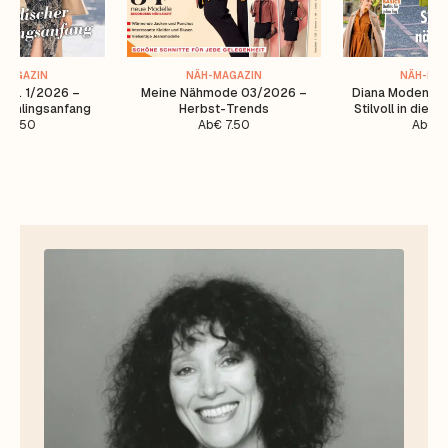
MAGAZIN
NÄH-MAGAZIN
NÄH-MA
 Nr. 1/2026 –
Meine Nähmode 03/2026 –
Diana Moden Nr
Frühlingsanfang
Herbst-Trends
Stilvoll in die 
€
7.50
Ab
€
7.50
Ab
€
7