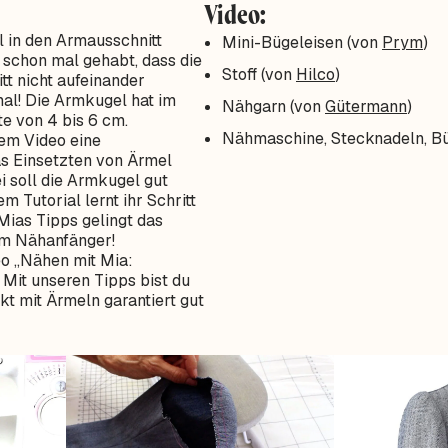
Video:
 in den Armausschnitt
Mini-Bügeleisen (von
Prym
)
 schon mal gehabt, dass die
Stoff (von
Hilco
)
t nicht aufeinander
al! Die Armkugel hat im
Nähgarn (von
Gütermann
)
e von 4 bis 6 cm.
Nähmaschine, Stecknadeln, Bü
sem Video eine
as Einsetzten von Ärmel
i soll die Armkugel gut
m Tutorial lernt ihr Schritt
 Mias Tipps gelingt das
em Nähanfänger!
eo „Nähen mit Mia:
 Mit unseren Tipps bist du
kt mit Ärmeln garantiert gut