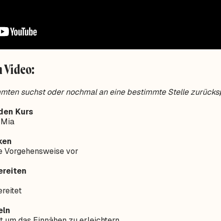
 Video:
mmten suchst oder nochmal an eine bestimmte Stelle zurück
den Kurs
 Mia
ken
e Vorgehensweise vor
ereiten
reitet
eln
t um das Einnähen zu erleichtern