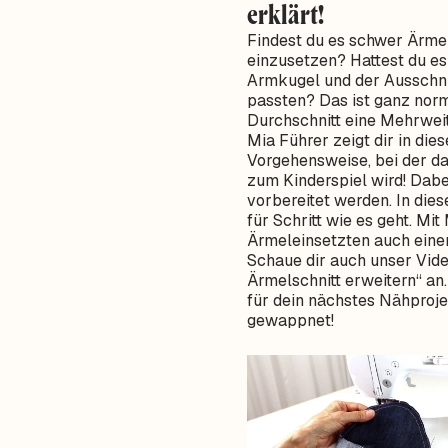
erklärt!
Findest du es schwer Ärmel
einzusetzen? Hattest du es
Armkugel und der Ausschnit
passten? Das ist ganz norm
Durchschnitt eine Mehrweit
Mia Führer zeigt dir in die
Vorgehensweise, bei der d
zum Kinderspiel wird! Dabe
vorbereitet werden. In diese
für Schritt wie es geht. Mit
Ärmeleinsetzten auch ein
Schaue dir auch unser Vid
Ärmelschnitt erweitern“ an.
für dein nächstes Nähproje
gewappnet!