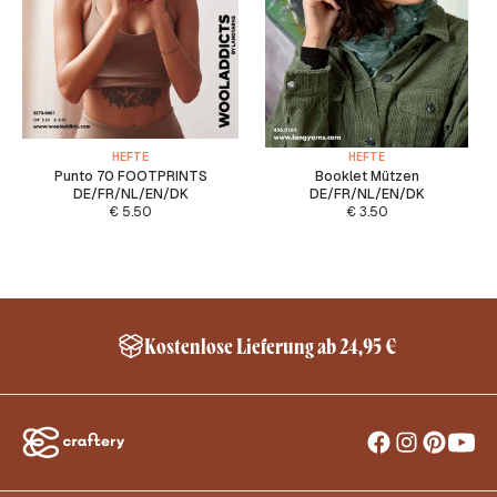
HEFTE
HEFTE
Punto 70 FOOTPRINTS
Booklet Mützen
DE/FR/NL/EN/DK
DE/FR/NL/EN/DK
€
5.50
€
3.50
Kostenlose Lieferung ab 24,95 €