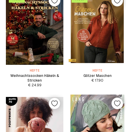
HEFTE
HEFTE
Weihnachtssocken Häkeln &
Glitzer Maschen
Stricken
€
17.90
€
24.99