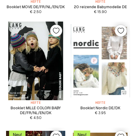
HEFTE
HEFTE
Booklet MOVE DE/FR/NL/EN/DK
20 reizende Babymodelle DE
€
2.50
€
15.90
HEFTE
HEFTE
Booklet MILLE COLORI BABY
Booklet Nordic DE/DK
DE/FR/NL/EN/DK
€
3.95
€
4.50