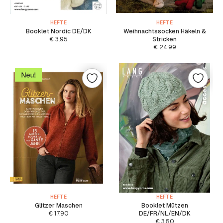
HEFTE
HEFTE
Booklet Nordic DE/DK
Weihnachtssocken Häkeln &
€
3.95
Stricken
€
24.99
HEFTE
HEFTE
Glitzer Maschen
Booklet Mützen
€
17.90
DE/FR/NL/EN/DK
€
3.50