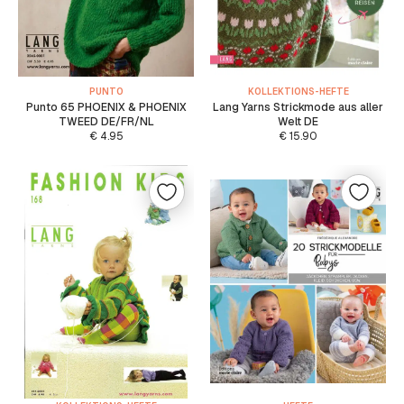
PUNTO
KOLLEKTIONS-HEFTE
Punto 65 PHOENIX & PHOENIX
Lang Yarns Strickmode aus aller
TWEED DE/FR/NL
Welt DE
€
4.95
€
15.90