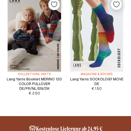
KOLLEKTIONS-HEFTE
MAGAZINE & BÜCHER
Lang Yarns Booklet MERINO 120
Lang Yarns SOCKOLOGY MOVE
COLOR PULLOVER
DE
DE/FR/NL/EN/DK
€
1.50
€
2.50
Kostenlose Lieferung ab 24,95 €