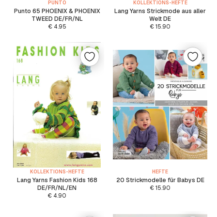
PUNTO
KOLLEKTIONS-HEFTE
Punto 65 PHOENIX & PHOENIX
Lang Yarns Strickmode aus aller
TWEED DE/FR/NL
Welt DE
€
4.95
€
15.90
KOLLEKTIONS-HEFTE
HEFTE
Lang Yarns Fashion Kids 168
20 Strickmodelle für Babys DE
DE/FR/NL/EN
€
15.90
€
4.90