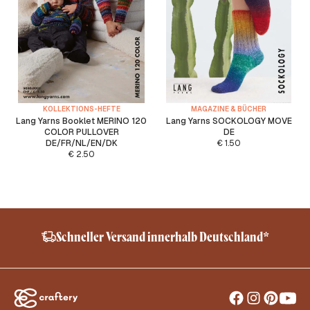
KOLLEKTIONS-HEFTE
MAGAZINE & BÜCHER
Lang Yarns Booklet MERINO 120
Lang Yarns SOCKOLOGY MOVE
COLOR PULLOVER
DE
DE/FR/NL/EN/DK
€
1.50
€
2.50
Sheep Friendly – No Mulesing