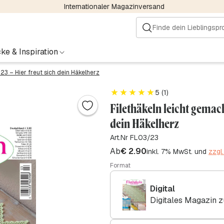
Internationaler Magazinversand
ke & Inspiration
23 – Hier freut sich dein Häkelherz
5 (1)
Filethäkeln leicht gemach
dein Häkelherz
Art.Nr FL03/23
Ab
€
2.90
inkl. 7% MwSt. und
zzgl
Format
Digital
Digitales Magazin 