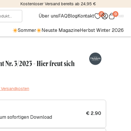
Kostenloser Versand bereits ab 24,95 €
0
0
Über uns
FAQ
Blog
Kontakt
€
0.00
Sommer
Neuste Magazine
Herbst Winter 2026
t Nr. 3/2023 - Hier freut sich
. Versandkosten
€
2.90
zum sofortigen Download