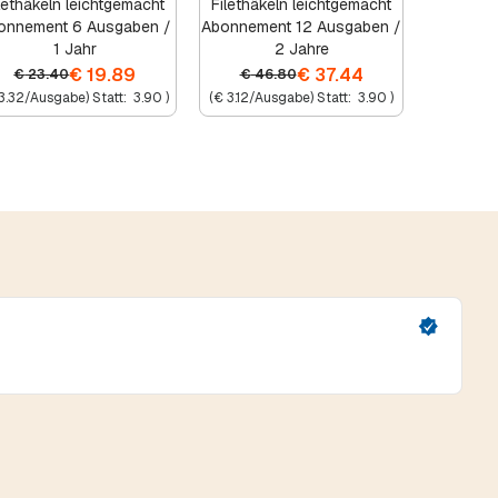
lethäkeln leichtgemacht
Filethäkeln leichtgemacht
onnement 6 Ausgaben /
Abonnement 12 Ausgaben /
1 Jahr
2 Jahre
€
19.89
€
37.44
€
23.40
€
46.80
3.32
/Ausgabe) Statt:
3.90
)
(
€
3.12
/Ausgabe) Statt:
3.90
)