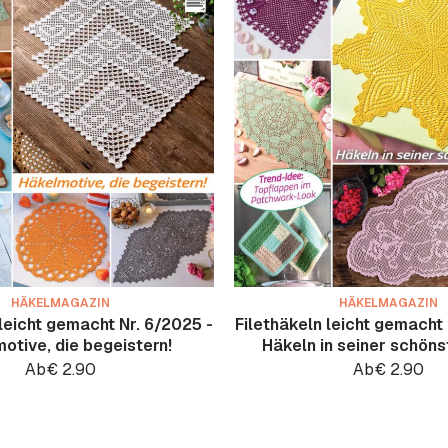
HÄKELMAGAZIN
HÄKELMAGAZIN
 leicht gemacht Nr. 6/2025 -
Filethäkeln leicht gemacht 
otive, die begeistern!
Häkeln in seiner schön
Ab
€
2.90
Ab
€
2.90