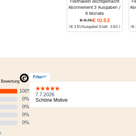
Filethäkeln leichtgemacht
Fi
Abonnement 3 Ausgaben /
Ab
6 Monate
€
10.53
€
11.70
(
€
3.51
/Ausgabe) Statt:
3.90
)
(
€