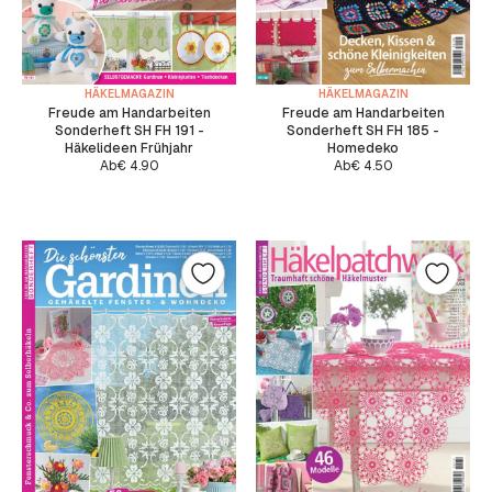
HÄKELMAGAZIN
HÄKELMAGAZIN
Freude am Handarbeiten
Freude am Handarbeiten
Sonderheft SH FH 191 -
Sonderheft SH FH 185 -
Häkelideen Frühjahr
Homedeko
Ab
€
4.90
Ab
€
4.50