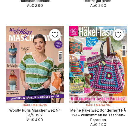
Häkelhandschuhe
Bistrogardinen
Ab
€
2.90
Ab
€
2.90
HÄKELMAGAZIN
HÄKELMAGAZIN
Woolly Hugs Maschenwelt Nr.
Meine Häkelwelt Sonderheft HÄ
3/2026
163 - Willkommen im Taschen-
Ab
€
4.90
Paradies
Ab
€
4.90