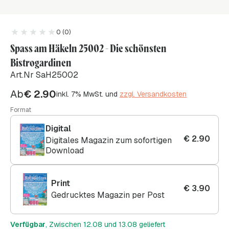
0 (0)
Spass am Häkeln 25002 - Die schönsten
Bistrogardinen
Art.Nr SaH25002
Ab
€
2.90
inkl. 7% MwSt. und
zzgl. Versandkosten
Format
Digital
€
2.90
Digitales Magazin zum sofortigen
Download
Print
€
3.90
Gedrucktes Magazin per Post
Verfügbar
, Zwischen 12.08 und 13.08 geliefert