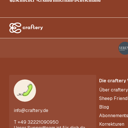
Die craftery
Über craftery
Sheep Friend
Blog
info@craftery.de
Abonnement
T
+49 32221090950
Korrekturen
Unser Supportteam ist für dich da