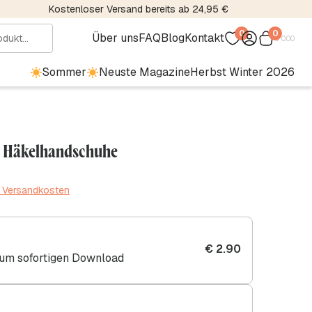
Kostenloser Versand bereits ab 24,95 €
0
0
Über uns
FAQ
Blog
Kontakt
€
0.00
Sommer
Neuste Magazine
Herbst Winter 2026
- Häkelhandschuhe
. Versandkosten
€
2.90
zum sofortigen Download