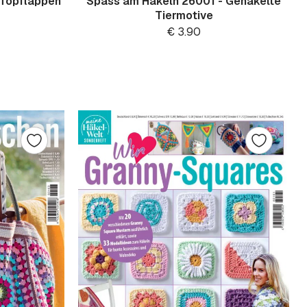
 Topflappen
Spass am Häkeln 26001 - Gehäkelte
Tiermotive
€
3.90