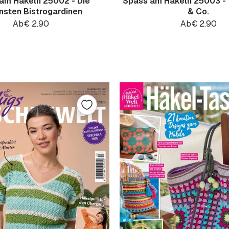
am Häkeln 25002 - Die
Spass am Häkeln 25003 -
nsten Bistrogardinen
& Co.
Ab
€
2.90
Ab
€
2.90