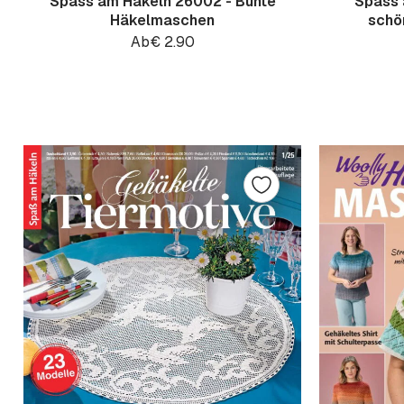
Spass am Häkeln 26002 - Bunte
Spass 
Häkelmaschen
schö
Ab
€
2.90