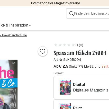
Internationaler Magazinversand
ke & Inspiration
– Häkelhandschuhe
0 (0)
Spass am Häkeln 25004 
Art.Nr SaH25004
Ab
€
2.90
inkl. 7% MwSt. und
zzgl
Format
Digital
Digitales Magazin 
Print