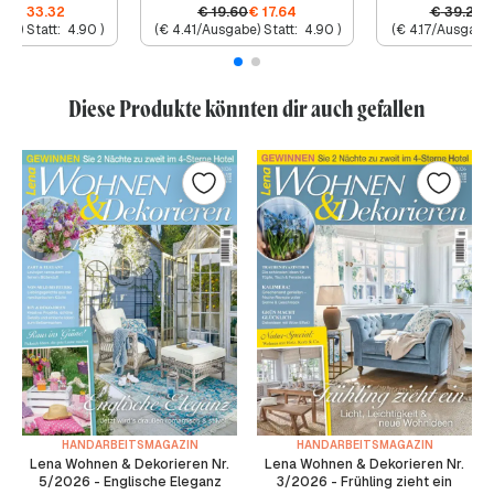
20
€
33.32
€
19.60
€
17.64
€
39.20
be) Statt:
4.90
)
(
€
4.41
/Ausgabe) Statt:
4.90
)
(
€
4.17
/Ausgabe)
Diese Produkte könnten dir auch gefallen
HANDARBEITSMAGAZIN
HANDARBEITSMAGAZIN
Lena Wohnen & Dekorieren Nr.
Lena Wohnen & Dekorieren Nr.
5/2026 - Englische Eleganz
3/2026 - Frühling zieht ein