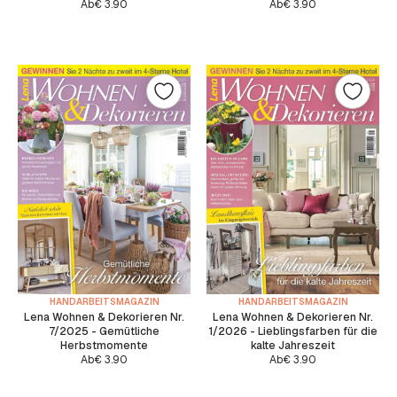
Ab
€
3.90
Ab
€
3.90
HANDARBEITSMAGAZIN
HANDARBEITSMAGAZIN
Lena Wohnen & Dekorieren Nr.
Lena Wohnen & Dekorieren Nr.
7/2025 - Gemütliche
1/2026 - Lieblingsfarben für die
Herbstmomente
kalte Jahreszeit
Ab
€
3.90
Ab
€
3.90