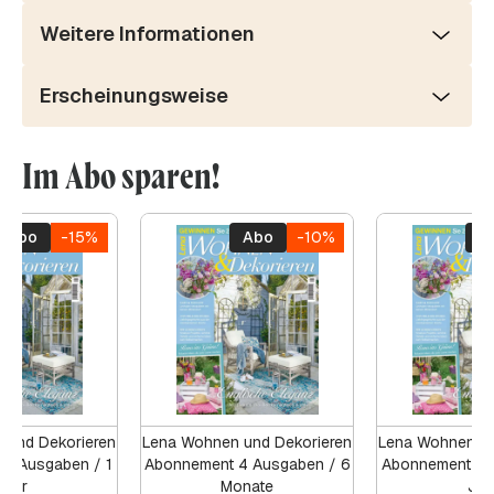
Weitere Informationen
Erscheinungsweise
Im Abo sparen!
Abo
-15%
Abo
-10%
A
 und Dekorieren
Lena Wohnen und Dekorieren
Lena Wohnen un
8 Ausgaben / 1
Abonnement 4 Ausgaben / 6
Abonnement 8 
Jahr
Monate
Jah