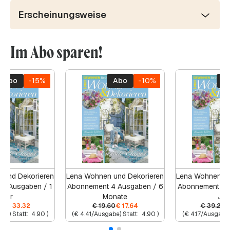
Erscheinungsweise
Im Abo sparen!
Abo
-15%
Abo
-10%
A
 und Dekorieren
Lena Wohnen und Dekorieren
Lena Wohnen un
8 Ausgaben / 1
Abonnement 4 Ausgaben / 6
Abonnement 8 
Jahr
Monate
Jah
20
€
33.32
€
19.60
€
17.64
€
39.20
be) Statt:
4.90
)
(
€
4.41
/Ausgabe) Statt:
4.90
)
(
€
4.17
/Ausgabe)