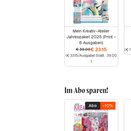
Mein Kreativ-Atelier
Jahrespaket 2025 (Print -
6 Ausgaben)
€
33.15
€
39.00
(
€
1
(
€
33.15
/Ausgabe) Statt:
39.00
)
Im Abo sparen!
Abo
-10%