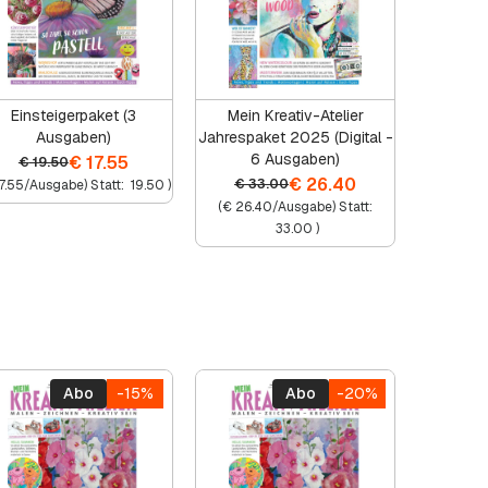
Einsteigerpaket (3
Mein Kreativ-Atelier
Ausgaben)
Jahrespaket 2025 (Digital -
6 Ausgaben)
€
17.55
€
19.50
€
26.40
€
33.00
7.55
/Ausgabe) Statt:
19.50
)
(
€
26.40
/Ausgabe) Statt:
33.00
)
Abo
-15%
Abo
-20%