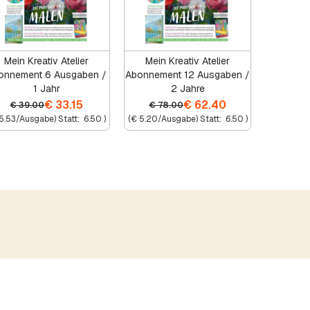
Mein Kreativ Atelier
Mein Kreativ Atelier
onnement 6 Ausgaben /
Abonnement 12 Ausgaben /
1 Jahr
2 Jahre
€
33.15
€
62.40
€
39.00
€
78.00
5.53
/Ausgabe) Statt:
6.50
)
(
€
5.20
/Ausgabe) Statt:
6.50
)