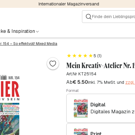
Internationaler Magazinversand
ke & Inspiration
r. 154 – So effektvoll! Mixed Media
5 (1)
Mein Kreativ-Atelier Nr. 1
Art.Nr KT25154
Ab
€
5.50
inkl. 7% MwSt. und
zzgl
Format
Digital
Digitales Magazin 
Print