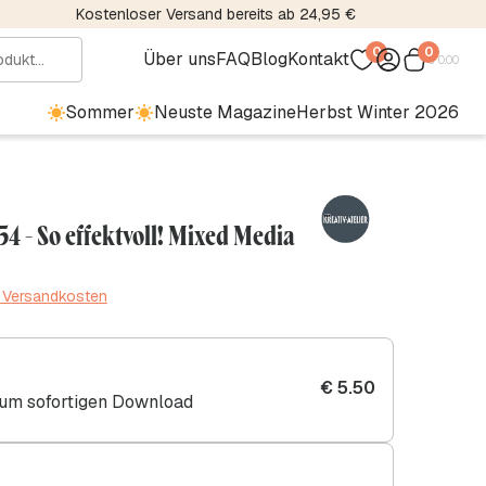
Kostenloser Versand bereits ab 24,95 €
0
0
Über uns
FAQ
Blog
Kontakt
€
0.00
Sommer
Neuste Magazine
Herbst Winter 2026
54 - So effektvoll! Mixed Media
. Versandkosten
€
5.50
zum sofortigen Download