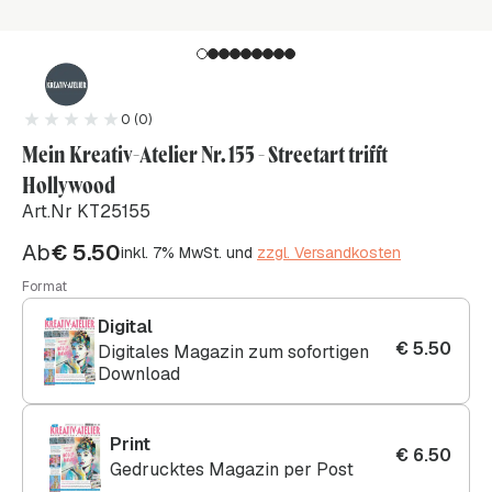
0 (0)
Mein Kreativ-Atelier Nr. 155 - Streetart trifft
Hollywood
Art.Nr KT25155
Ab
€
5.50
inkl. 7% MwSt. und
zzgl. Versandkosten
Format
Digital
€
5.50
Digitales Magazin zum sofortigen
Download
Print
€
6.50
Gedrucktes Magazin per Post