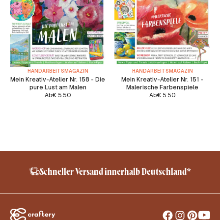
HANDARBEITSMAGAZIN
HANDARBEITSMAGAZIN
Mein Kreativ-Atelier Nr. 158 - Die
Mein Kreativ-Atelier Nr. 151 -
pure Lust am Malen
Malerische Farbenspiele
Ab
€
5.50
Ab
€
5.50
and*
Sheep Friendly – No Mulesing