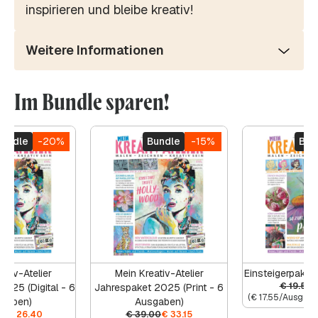
inspirieren und bleibe kreativ!
Weitere Informationen
Im Bundle sparen!
Bundle
-20%
Bundle
-15%
Bun
ativ-Atelier
Mein Kreativ-Atelier
Einsteigerpaket
€
19.50
2025 (Digital - 6
Jahrespaket 2025 (Print - 6
(
€
17.55
/Ausgabe)
gaben)
Ausgaben)
00
€
26.40
€
39.00
€
33.15