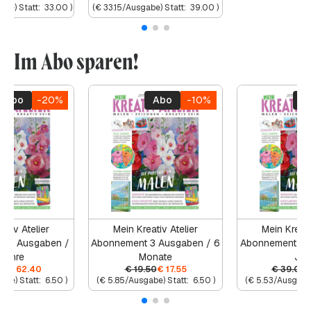
abe) Statt:
33.00
)
(
€
33.15
/Ausgabe) Statt:
39.00
)
Im Abo sparen!
Abo
-20%
Abo
-10%
A
ativ Atelier
Mein Kreativ Atelier
Mein Kreati
 12 Ausgaben /
Abonnement 3 Ausgaben / 6
Abonnement 6 
Jahre
Monate
Jah
00
€
62.40
€
19.50
€
17.55
€
39.00
abe) Statt:
6.50
)
(
€
5.85
/Ausgabe) Statt:
6.50
)
(
€
5.53
/Ausgabe)