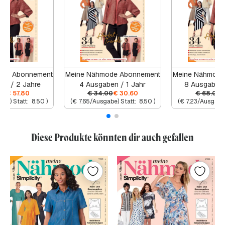
ode Abonnement
Meine Nähmode Abonnement
Meine Nähmode
en / 2 Jahre
4 Ausgaben / 1 Jahr
8 Ausgaben 
00
€
57.80
€
34.00
€
30.60
€
68.00
abe) Statt:
8.50
)
(
€
7.65
/Ausgabe) Statt:
8.50
)
(
€
7.23
/Ausgabe)
Diese Produkte könnten dir auch gefallen