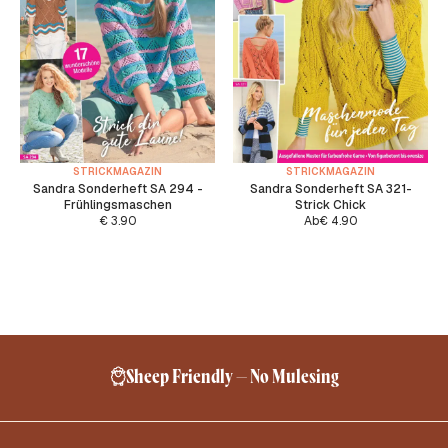
STRICKMAGAZIN
STRICKMAGAZIN
Sandra Sonderheft SA 294 -
Sandra Sonderheft SA 321-
Frühlingsmaschen
Strick Chick
€
3.90
Ab
€
4.90
Sheep Friendly – No Mulesing