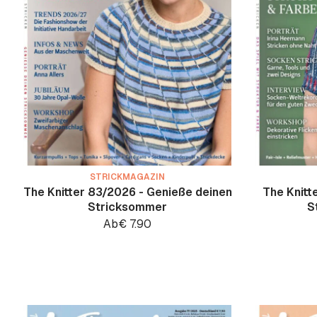
STRICKMAGAZIN
The Knitter 83/2026 - Genieße deinen
The Knitt
Stricksommer
S
Ab
€
7.90