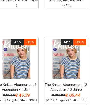
2.23
/Ausgabe) Statt:
24.70
(
€
40.29
/Ausgabe) Statt:
)
47.40
)
Abo
-15%
Abo
-20%
e Knitter Abonnement 6
The Knitter Abonnement 12
Ausgaben / 1 Jahr
Ausgaben / 2 Jahre
€
45.39
€
85.44
€
53.40
€
106.80
7.57
/Ausgabe) Statt:
8.90
)
(
€
7.12
/Ausgabe) Statt:
8.90
)