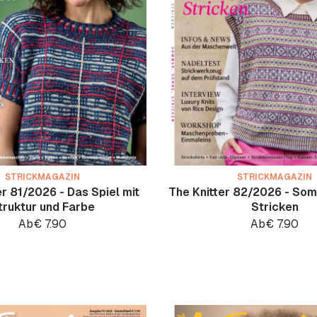
STRICKMAGAZIN
STRICKMAGAZIN
er 81/2026 - Das Spiel mit
The Knitter 82/2026 - Som
truktur und Farbe
Stricken
Ab
€
7.90
Ab
€
7.90