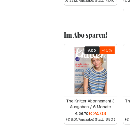
(
€
33.12
/Ausgabe) Statt:
41.40
)
(
€
2
Im Abo sparen!
Abo
-10%
The Knitter Abonnement 3
Th
Ausgaben / 6 Monate
€
24.03
€
26.70
(
€
8.01
/Ausgabe) Statt:
8.90
)
(
€