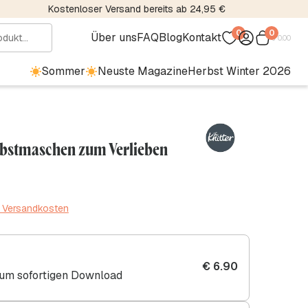
Kostenloser Versand bereits ab 24,95 €
0
0
Über uns
FAQ
Blog
Kontakt
€
0.00
Sommer
Neuste Magazine
Herbst Winter 2026
erbstmaschen zum Verlieben
. Versandkosten
€
6.90
zum sofortigen Download