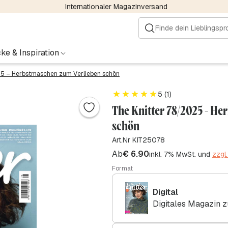
Internationaler Magazinversand
ke & Inspiration
5 – Herbstmaschen zum Verlieben schön
5 (1)
The Knitter 78/2025 - H
schön
Art.Nr KIT25078
Ab
€
6.90
inkl. 7% MwSt. und
zzgl
Format
Digital
Digitales Magazin 