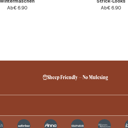
Wintermaschen
Strick-Looks
Ab
€
6.90
Ab
€
6.90
Sheep Friendly – No Mulesing