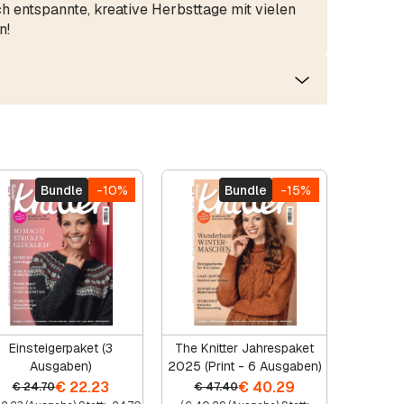
 entspannte, kreative Herbsttage mit vielen
n!
Bundle
-10%
Bundle
-15%
Einsteigerpaket (3
The Knitter Jahrespaket
Ausgaben)
2025 (Print - 6 Ausgaben)
€
22.23
€
40.29
€
24.70
€
47.40